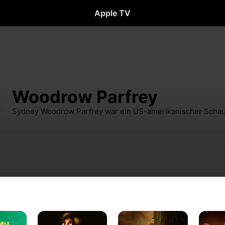
Apple TV
Woodrow Parfrey
Sydney Woodrow Parfrey war ein US-amerikanischer Schau
Tele-
Mister
Sam
Terror
Universum
Whiskey