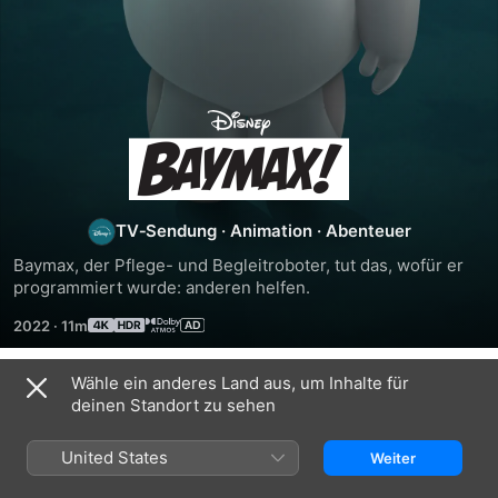
Baymax!
TV‑Sendung
·
Animation
·
Abenteuer
Baymax, der Pflege- und Begleitroboter, tut das, wofür er 
programmiert wurde: anderen helfen.
2022
·
11m
Wähle ein anderes Land aus, um Inhalte für
Staffel 1
deinen Standort zu sehen
United States
Weiter
FOLGE 1
FOLGE 2