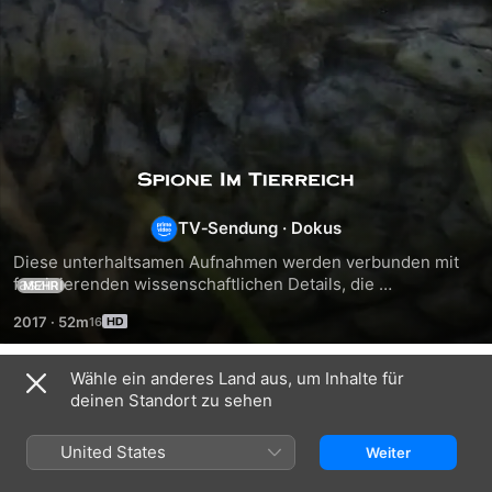
Spione
im
TV‑Sendung
·
Dokus
Diese unterhaltsamen Aufnahmen werden verbunden mit 
Tierreich
faszinierenden wissenschaftlichen Details, die 
MEHR
außergewöhnliches Verhalten offenlegen. Die Serie 
2017
·
52m
enthüllt nicht nur absolut hinreißende Momente, sondern 
verweist auch auf das Wesen unseres Menschseins.
Wähle ein anderes Land aus, um Inhalte für
Staffel 1
deinen Standort zu sehen
United States
Weiter
FOLGE 1
FOLGE 3