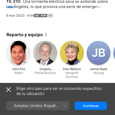
T6, E10: 
 Una tormenta eléctrica seca se extiende sobre 
Los Ángeles, lo que provoca una serie de emergencias 
MÁS
de rayos para la 118 y deja la vida de un socorrista en la 
6 mar 2023
·
41m
cuerda floja. Athena y May se infiltran en el centro de 
rehabilitación para ayudar a Bobby con su investigación 
sobre la misteriosa muerte de su patrocinador. Maddie 
teme que sus padres la visiten a ella y a Chimney en su 
Reparto y equipo
casa sin terminar, mientras que Chimney recibe una 
sorpresa propia de parte de Albert.
J‌B
John Kim
Gregory
Dee Wallace
Jennie Baek
Albert
Phillip Buckley
Harrison
Margaret
Myung
Buckley
Elige otro país para ver el contenido específico
Ficha técnica
de tu ubicación
Lanzamiento
2023
Estados Unidos (Español
Continuar
México)
Duración
41 min