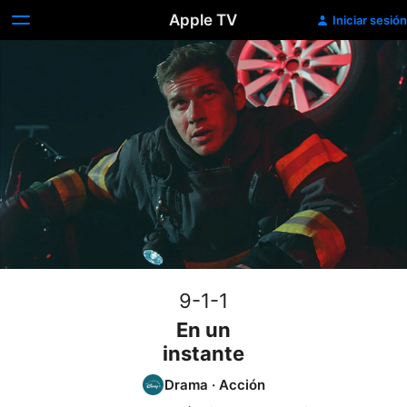
Apple TV
Iniciar sesión
9-1-1
En un
instante
Drama
·
Acción