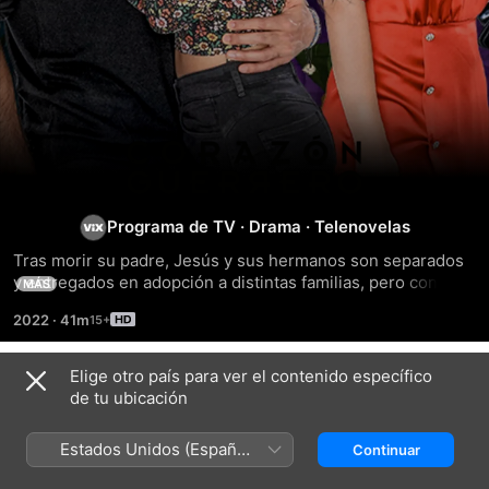
Corazón
Guerrero
Programa de TV
·
Drama
·
Telenovelas
Tras morir su padre, Jesús y sus hermanos son separados 
y entregados en adopción a distintas familias, pero con el 
MÁS
paso del tiempo, lograrán reencontrarse. Descubre qué 
2022
·
41m
aventuras traerá y cómo será su reencuentro.
Elige otro país para ver el contenido específico
Temporada 1
de tu ubicación
Estados Unidos (Español
Continuar
México)
EPISODIO 185
EPISODIO 186