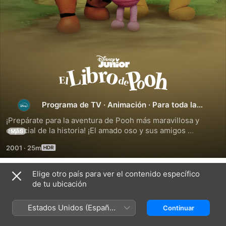
El
libro
Programa de TV
·
Animación
·
Para toda la
de
familia
¡Prepárate para la aventura de Pooh más maravillosa y 
especial de la historia! ¡El amado oso y sus amigos 
MÁS
Pooh
juguetones se encuentran en la habitación de Christopher 
2001
·
25m
Robin, donde descubren el preciado libro de cuentos de 
Christopher lleno de historias entrañables escritas sobre 
ellos!
Elige otro país para ver el contenido específico
Temporada 1
de tu ubicación
Estados Unidos (Español
Continuar
México)
EPISODIO 1
EPISODIO 2