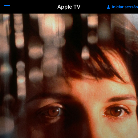
Apple TV
Iniciar sessão