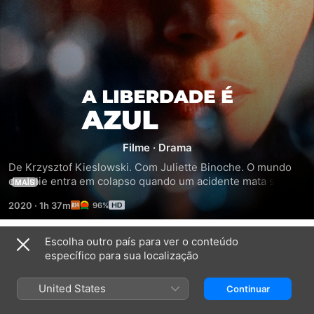
A
Liberdade
Filme
·
Drama
É
De Krzysztof Kieslowski. Com Juliette Binoche. O mundo 
de Julie entra em colapso quando um acidente mata seu 
MAIS
Azul
marido e filha. Ela desiste de tudo como forma de luto, até 
2020
·
1h 37m
96%
que é salva pela música, e se propõe a terminar a sinfonia 
que seu marido iniciou.
Escolha outro país para ver o conteúdo
Trailers
específico para sua localização
United States
Continuar