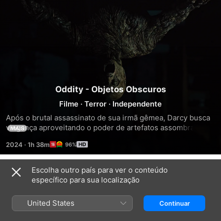
Oddity - Objetos Obscuros
Filme
·
Terror
·
Independente
Após o brutal assassinato de sua irmã gêmea, Darcy busca 
vingança aproveitando o poder de artefatos assombrados 
MAIS
contra os responsáveis.
2024
·
1h 38m
96%
Escolha outro país para ver o conteúdo
Trailers
específico para sua localização
United States
Continuar