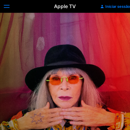
Apple TV
Iniciar sessão