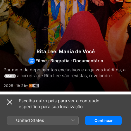
Rita Lee: Mania de Você
Filme
·
Biografia
·
Documentário
Por meio de depoimentos exclusivos e arquivos inéditos, a 
vida e a carreira de Rita Lee são revistas, revelando suas 
MAIS
quedas, genialidade e excessos como a rainha do rock 
2025
·
1h 21m
brasileiro.
Escolha outro país para ver o conteúdo
Relacionados
específico para sua localização
Ritas
Vale
Raul:
Tudo
O
United States
Continuar
com
Início,
Tim
o