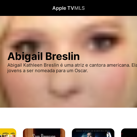
Apple TV
MLS
Abigail Breslin
Abigail Kathleen Breslin é uma atriz e cantora americana. El
jovens a ser nomeada para um Oscar.
Sem
O
Chamad
Reservas
Jogo
de