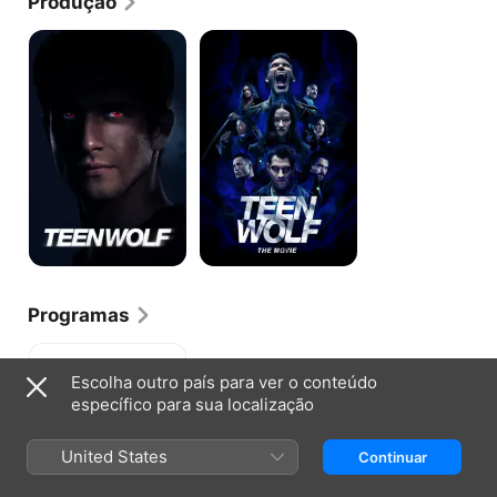
Produção
Lobo
Teen
Adolescente
Wolf:
The
Movie
Programas
Criminal
Minds
Escolha outro país para ver o conteúdo
específico para sua localização
United States
Continuar