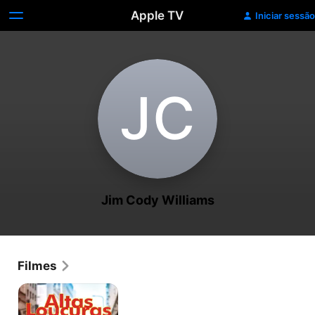
Apple TV
Iniciar sessão
J‌C
Jim Cody Williams
Filmes
Altas
Loucuras