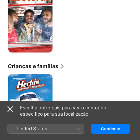
Crianças e famílias
Herbie
Meu
Fusca
Turbinado
Escolha outro país para ver o conteúdo
específico para sua localização
United States
Continuar