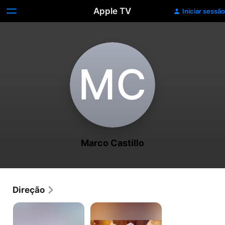
Apple TV
Iniciar sessão
M‌C
Marco Castillo
Direção
Hospital
Águia
Valle
Vermelha
Norte