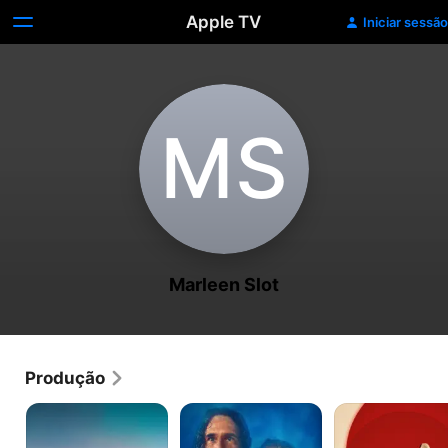
Apple TV
Iniciar sessão
M‌S
Marleen Slot
Produção
Névoa
O
Vermelho
Prateada
Último
Sol
Azul