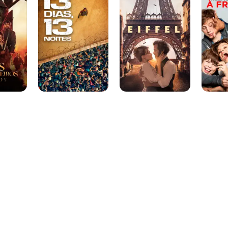
:
13
Frances
Noites