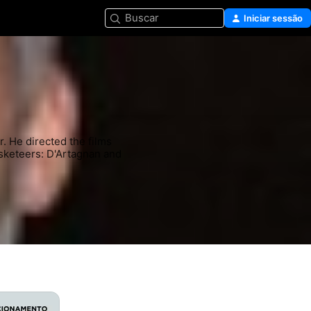
Buscar
Iniciar sessão
. He directed the films 
keteers: D'Artagnan and 
namento