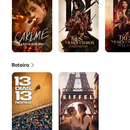
O
Mosqueteiros:
Mosqueteiros
Rebelde
D’Artagnan
Milady
da
Culinária
Roteiro
13
Eiffel
Dias,
13
Noites