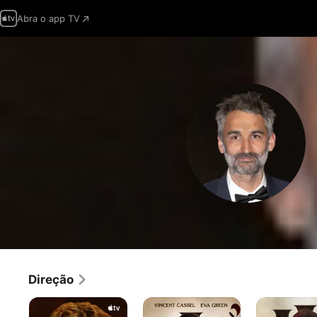
Abra o app TV
Direção
Carême
Os
Os
-
Três
Três