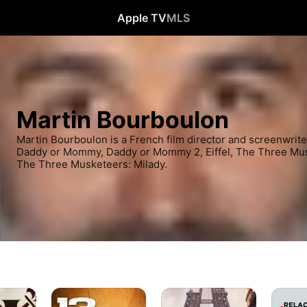
Apple TV
MLS
Martin Bourboulon
Martin Bourboulon is a French film director and screenwriter
Daddy or Mommy, Daddy or Mommy 2, Eiffel, The Three Mus
The Three Musketeers: Milady.
13
Eiffel
Relacio
Dias,
à