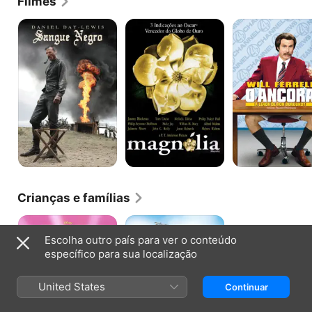
Filmes
Sangue
Magnólia
O
Negro
Âncora:
A
Lenda
de
Ron
Burgundy
Crianças e famílias
Enrolados
Enrolados
Para
Escolha outro país para ver o conteúdo
Sempre
específico para sua localização
United States
Continuar