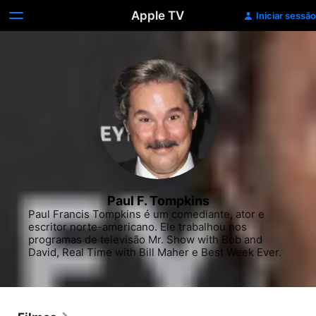
Apple TV
Iniciar sessão
Paul F. Tompkins
Paul Francis Tompkins é um comediante, ator e 
escritor norte-americano. Ele trabalhou nos 
programas de televisão Mr. Show with Bob and 
David, Real Time with Bill Maher e Best Week Ever.