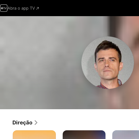
Abra o app TV
Direção
Colegas
A
Hospital
Sinfonia
Valle