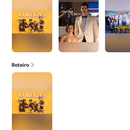
do
Norte
Silêncio
Roteiro
Colegas