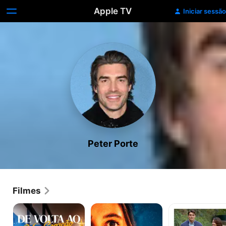
Apple TV
Iniciar sessão
Peter Porte
Filmes
De
Águas
Era
Volta
Negras
Uma
ao
Vez