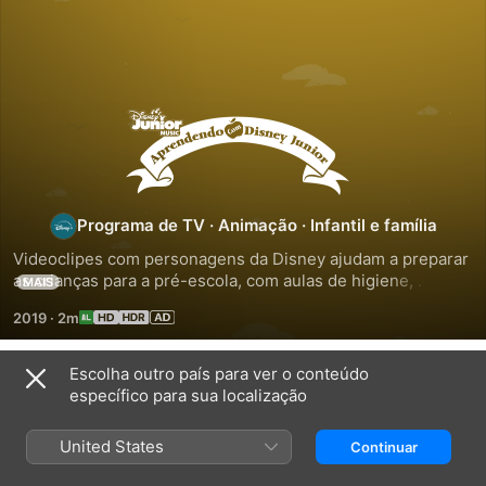
Aprendendo
Com
Disney
Programa de TV
·
Animação
·
Infantil e família
Videoclipes com personagens da Disney ajudam a preparar 
Junior
as crianças para a pré-escola, com aulas de higiene, 
MAIS
formas, rimas e muito mais.
2019
·
2m
Escolha outro país para ver o conteúdo
Temporada 1
específico para sua localização
United States
Continuar
EPISÓDIO 1
EPISÓDIO 2