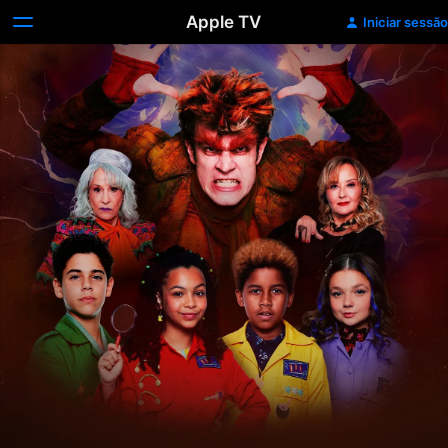
Apple TV
Iniciar sessão