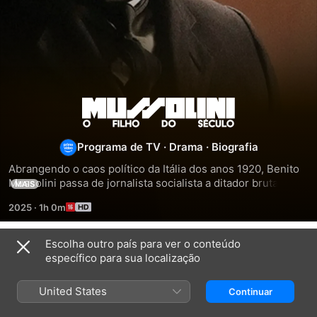
Mussolini:
O
Programa de TV
·
Drama
·
Biografia
Abrangendo o caos político da Itália dos anos 1920, Benito 
Filho
Mussolini passa de jornalista socialista a ditador brutal do 
MAIS
país, começando com sua milícia dos Camisas Negras até o 
do
2025
·
1h 0m
estabelecimento de um governo autoritário que viria a 
incendiar a Europa.
Século
Escolha outro país para ver o conteúdo
Temporada 1
específico para sua localização
United States
Continuar
EPISÓDIO 1
EPISÓDIO 2