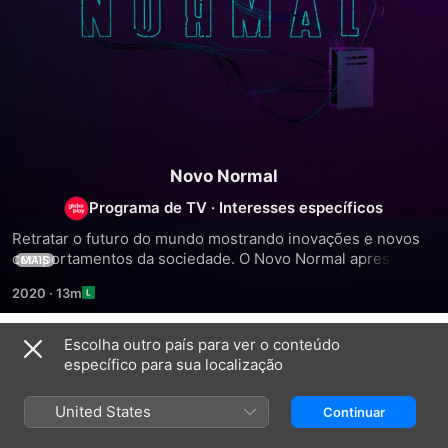
Novo Normal
Programa de TV
·
Interesses específicos
Retratar o futuro do mundo mostrando inovações e novos 
comportamentos da sociedade. O Novo Normal apresenta, 
MAIS
de forma simples e bem humorada, as transformações e 
2020
·
13m
desafios que já estão acontecendo no cotidiano das 
pessoas.
Escolha outro país para ver o conteúdo
Episodes
específico para sua localização
United States
Continuar