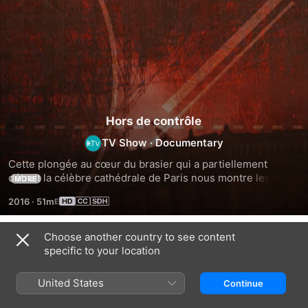
Hors de contrôle
TV Show
·
Documentary
Cette plongée au cœur du brasier qui a partiellement 
détruit la célèbre cathédrale de Paris nous montre les 
MORE
procédés technologiques utilisés par les services 
2016
·
51m
d’incendie pour combattre le feu ainsi que les nombreux 
dangers que ceux-ci ont affrontés.
Choose another country to see content
Episodes
specific to your location
United States
Continue