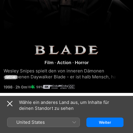
Blade
Film
·
Action
·
Horror
Wesley Snipes spielt den von inneren Dämonen 
getriebenen Daywalker Blade - er ist halb Mensch, halb 
MEHR
Unsterblicher. Unter der Anleitung seines Mentors, 
1998
·
2h 0m
59%
Beschützers und nächtlichen Jagdkollegen Whistler (Kris 
Kristofferson) schärft er seine Kenntnisse in einem 
tödlichen Job: Vampirjäger. Als der blutdurstige Anführer 
Wähle ein anderes Land aus, um Inhalte für
Trailer
der Vampire, Deacon Frost (Stephen Dorff), den 
deinen Standort zu sehen
Sterblichen den Krieg erklärt, liegt die Hoffnung allein auf 
Blade, die völlige Vernichtung der Menschheit zu 
United States
Weiter
verhindern.