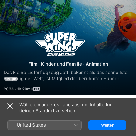
Super
Wings:
Maximum
Film
·
Kinder und Familie
·
Animation
Das kleine Lieferflugzeug Jett, bekannt als das schnellste 
Speed
Flugzeug der Welt, ist Mitglied der berühmten Super Wings. 
MEHR
Allerdings fühlt sich Jett in seinem Job beim Express-
2024
·
1h 29m
Lieferdienst oft im Schatten seiner beliebten Teamkollegen.
Wähle ein anderes Land aus, um Inhalte für
Trailer
deinen Standort zu sehen
United States
Weiter