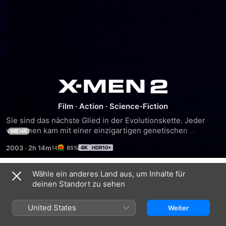
X-
Film
·
Action
·
Science-Fiction
Men
Sie sind das nächste Glied in der Evolutionskette. Jeder 
von ihnen kam mit einer einzigartigen genetischen 
MEHR
2
Mutation auf die Welt: mit einer außergewöhnlichen 
2003
·
2h 14m
85%
Fähigkeit, die sich erstmals in der Jugend zeigt. In einer 
zunehmend von Vorurteilen und Hass beherrschten Welt 
versteht man sie jedoch nur als wissenschaftliche 
Wähle ein anderes Land aus, um Inhalte für
Trailer
Kuriositäten, als Launen der Natur, als Ausgestoßene - 
deinen Standort zu sehen
gefürchtet und verachtet, weil Andersartigkeit nicht 
akzeptiert wird. Trotz der weit verbreiteten Ignoranz der 
United States
Weiter
Gesellschaft schaffen es die X-Men und mit ihnen weltweit 
Tausende anderer Mutanten zu überleben.Unter den 