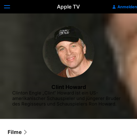
Apple TV
Anmelden
Clint Howard
Clinton Engle „Clint“ Howard ist ein US-
amerikanischer Schauspieler und jüngerer Bruder 
des Regisseurs und Schauspielers Ron Howard.
Filme