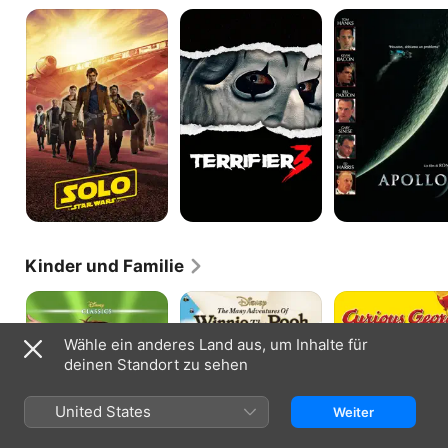
Solo:
Terrifier
Apollo
A
3
13
Star
Wars
Story
Kinder und Familie
Das
Die
Coco,
Dschungelbuch
vielen
der
Abenteuer
neugierige
Wähle ein anderes Land aus, um Inhalte für
von
Affe
deinen Standort zu sehen
Winnie
Puuh
United States
Weiter