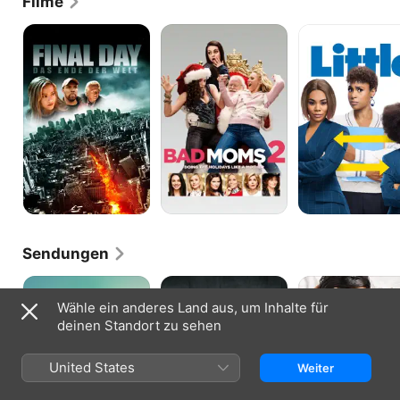
Filme
Final
Bad
Little
Day
Moms
-
2
Das
Ende
der
Welt
Sendungen
Tracker
Smallville
This
Is
Wähle ein anderes Land aus, um Inhalte für
Us
deinen Standort zu sehen
-
Das
ist
United States
Weiter
Leben