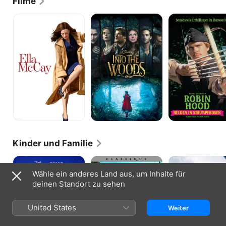
Filme
Ella
Into
Robin
McCay
the
Hood
Woods
-
Helden
in
Strumpfhosen
Kinder und Familie
Onward:
Ein
Corpse
Keine
Königreich
Bride:
Wähle ein anderes Land aus, um Inhalte für
halben
für
Hochzeit
deinen Standort zu sehen
Sachen
ein
mit
Lama
einer
2
Leiche
United States
Weiter
–
Kronks
grosses