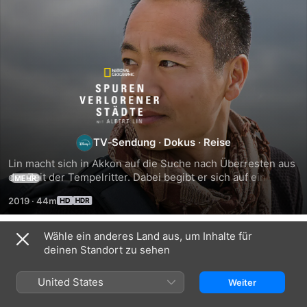
Spuren
verlorener
Städte
TV‑Sendung
·
Dokus
·
Reise
Lin macht sich in Akkon auf die Suche nach Überresten aus 
mit
der Zeit der Tempelritter. Dabei begibt er sich auf ein 
MEHR
Hightech-Abenteuer, um die Archäologie zu 
2019
·
44m
revolutionieren, indem er bodendurchdringendem Radar, 
Albert
LiDar- und 3D-Scanning einsetzt.
Wähle ein anderes Land aus, um Inhalte für
Lin
Staffel 1
deinen Standort zu sehen
United States
Weiter
FOLGE 1
FOLGE 2