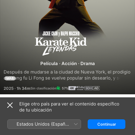
Karate
Kid:
Leyendas
Película
·
Acción
·
Drama
Después de mudarse a la ciudad de Nueva York, el prodigio 
del kung fu Li Fong se vuelve popular sin desearlo, y se 
MÁS
embarca en una aventura para ingresar a la mejor 
2025
·
1h 34m
57%
competencia de karate. Con la guía y la sabiduría de su 
maestro de kung fu, el Sr. Han, y el legendario Daniel 
LaRusso, Li unifica sus estilos únicos para prepararse para 
Elige otro país para ver el contenido específico
Tráilers
una pelea de artes marciales épica.
de tu ubicación
Estados Unidos (Español
Continuar
México)