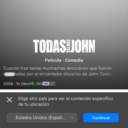
Todas
contra
Película
·
Comedia
Cuando tres bellas muchachas descubren que fueron 
john
engañadas por el encantador discurso de John Tucker, 
MÁS
deciden planear una estrategia vengativa para darle a John 
2006
·
1h 29m
28%
una merecida lección. De ahora en más Tucker deberá 
cambiar su comportamiento o el irresistible seductor de la 
clase terminará convirtiéndose en el hazme-reír de toda la 
Elige otro país para ver el contenido específico
Títulos relacionados
universidad.
de tu ubicación
Jennifer's
Chicas
Atracción
Body
pesadas
Mortal
Estados Unidos (Español
Continuar
México)