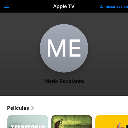
Apple TV
Iniciar sesión
M‌E
Mario Escalante
Películas
Territorio
Archivo
El
253
Sueño
de