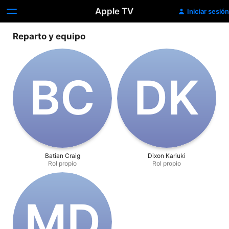
Apple TV
Iniciar sesión
Reparto y equipo
B‌C
D‌K
Batian Craig
Dixon Kariuki
Rol propio
Rol propio
M‌D