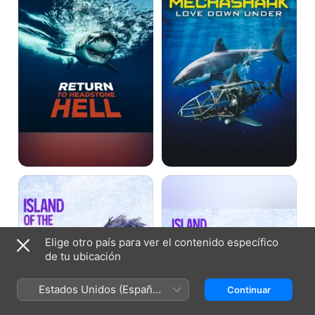
infernal
tiburón
espía
Tiburones
Tiburones
caminantes
caminantes
de
de
Nueva
Nueva
Guinea
Guinea
Elige otro país para ver el contenido específico
de tu ubicación
Estados Unidos (Español
Continuar
México)