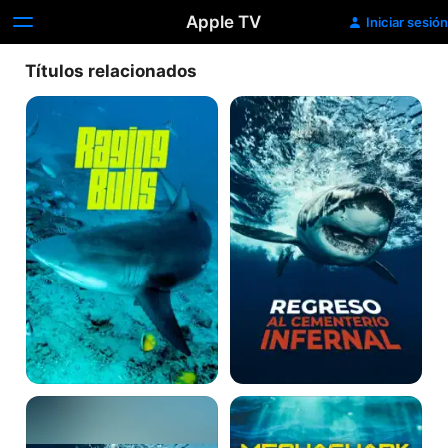
Apple TV
Iniciar sesión
Títulos relacionados
Tiburones
Regreso
de
al
Australia
cementerio
infernal
Regreso
El
al
regreso
cementerio
del