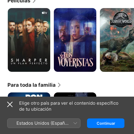
Películas
Sharper:
Los
Jurassic
un
voyeristas
World:
plan
El
perfecto
reino
caído
Para toda la familia
Ron
Pokémon
da
Detective
Elige otro país para ver el contenido específico
error
Pikachu
de tu ubicación
Estados Unidos (Español
Continuar
México)