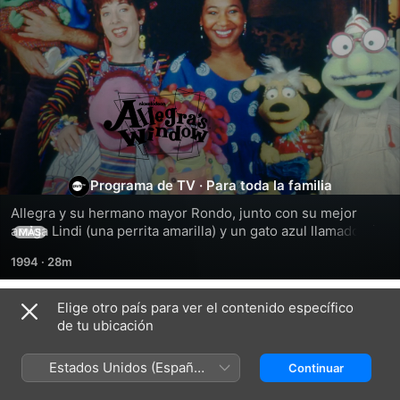
La
Ventana
de
Programa de TV
·
Para toda la familia
Allegra y su hermano mayor Rondo, junto con su mejor 
Allegra
amiga Lindi (una perrita amarilla) y un gato azul llamado Riff, 
MÁS
tratan de aprender sobre el mundo que los rodea con la 
1994
·
28m
ayuda de sus amigos del vecindario musical Callejón del 
Colibrí.
Elige otro país para ver el contenido específico
Temporada 1
de tu ubicación
Estados Unidos (Español
Continuar
México)
EPISODIO 1
EPISODIO 2