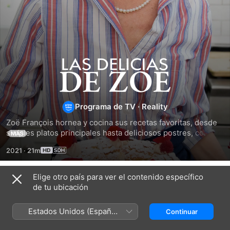
Las
delicias
Programa de TV
·
Reality
de
Zoë François hornea y cocina sus recetas favoritas, desde 
simples platos principales hasta deliciosos postres, con 
MÁS
Zoe
ayuda de su familia y sus amigos.
2021
·
21m
Elige otro país para ver el contenido específico
Temporada 3
de tu ubicación
Estados Unidos (Español
Continuar
México)
EPISODIO 11
EPISODIO 12