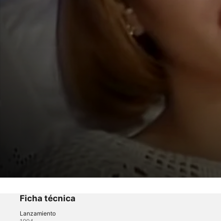
Marimar
Marimar Capítulo 6
Ficha técnica
Lanzamiento
Drama
·
Telenovelas