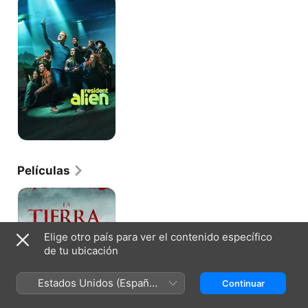
Alien
Películas
La
Tierra
de
los
Elige otro país para ver el contenido específico
Lobos
de tu ubicación
Estados Unidos (Español
Continuar
México)