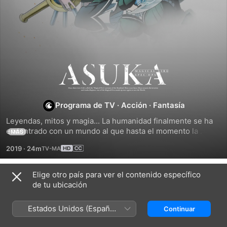
Magical
Girl
Programa de TV
·
Acción
·
Fantasía
Spec-
Leyendas, mitos y magia... La humanidad finalmente se ha 
encontrado con un mundo al que hasta el momento la 
MÁS
ciencia había ignorado por completo, y no es un encuentro 
Ops
2019
·
24m
agradable. Desde el nuevo mundo llegan monstruos 
invasores contra los cuales las armas humanas no sirven de 
Asuka
nada, lo que hace que el futuro de la humanidad sea 
Elige otro país para ver el contenido específico
Temporada 1
incierto. Por suerte, gracias al Tratado Comercial con el 
de tu ubicación
Otro Mundo,...
Estados Unidos (Español
Continuar
México)
EPISODIO 1
EPISODIO 2