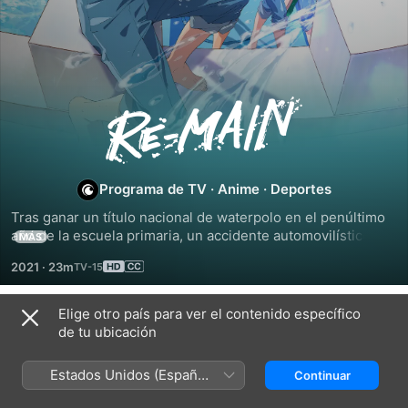
RE-
MAIN
Programa de TV
·
Anime
·
Deportes
Tras ganar un título nacional de waterpolo en el penúltimo 
año de la escuela primaria, un accidente automovilístico 
MÁS
deja en coma a Minato Kiyomizu. Despierta casi un año 
2021
·
23m
después, pero sin los recuerdos de su último año escolar. 
Ya en la secundaria y con un nuevo comienzo, abandona el 
deporte, pero una promesa lo obliga a retomarlo. Sin 
Elige otro país para ver el contenido específico
Temporada 1
embargo, su nuevo equipo es débil, y esa es solo una 
de tu ubicación
señal...
Estados Unidos (Español
Continuar
México)
EPISODIO 1
EPISODIO 2