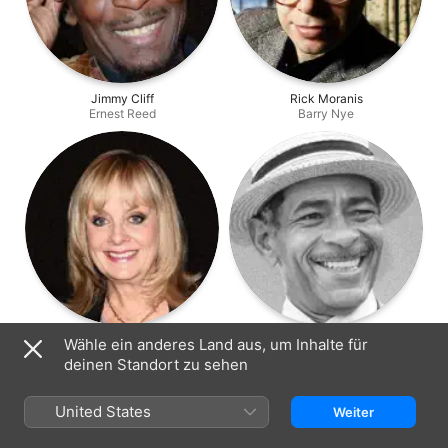
Jimmy Cliff
Rick Moranis
Ernest Reed
Barry Nye
Twiggy
Adolph Caesar
Wähle ein anderes Land aus, um Inhalte für
Phillipa Lloyd
Solomon Gundy
deinen Standort zu sehen
United States
Weiter