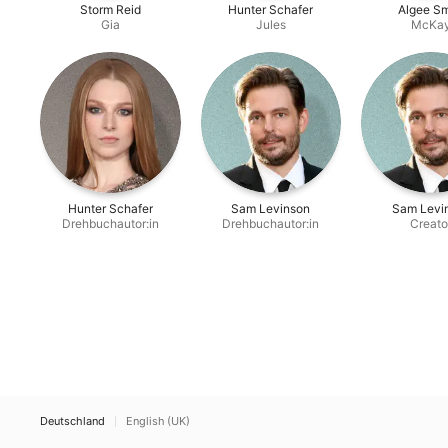
Storm Reid
Hunter Schafer
Algee Sm
Gia
Jules
McKa
Hunter Schafer
Sam Levinson
Sam Levi
Drehbuchautor:in
Drehbuchautor:in
Creato
Deutschland
English (UK)