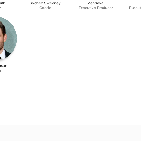
ith
Sydney Sweeney
Zendaya
y
Cassie
Executive Producer
Execut
nson
r