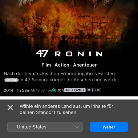
47
Film
·
Action
·
Abenteuer
Ronin
Nach der heimtückischen Ermordung ihres Fürsten 
verlieren 47 Samuraikrieger ihr Ansehen und werden zu 
MEHR
entehrten Kämpfern – zu “Ronin”. Seite an Seite sinnen sie 
2014
·
1h 58m
16%
auf Rache. Doch nur mit Unterstützung des verstoßenen 
Halbbluts Kai (Keanu Reeves) können die herrenlosen 
Samurai aus der Verbannung entkommen und die Ehre 
Wähle ein anderes Land aus, um Inhalte für
Trailer
ihres Fürsten wiederherstellen. So müssen sie sich ihren 
deinen Standort zu sehen
Weg durch eine feindliche Welt erkämpfen und gegen 
mythische Fabelwesen und eine verführerische Hexe 
United States
Weiter
antreten.