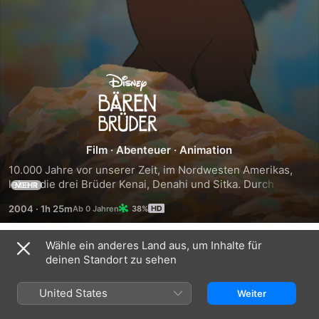
Bärenbrüder
Film
·
Abenteuer
·
Animation
10.000 Jahre vor unserer Zeit, im Nordwesten Amerikas, 
leben die drei Brüder Kenai, Denahi und Sitka. Durch ein 
MEHR
furchtbares Unglück wird der Älteste, Sitka, von einem 
2004
·
1h 25m
38%
Bären getötet. Kenai will den Tod seines Bruders rächen. 
Doch dann passiert etwas Unglaubliches: Er wird selbst in 
einen Bären verwandelt. Nach und nach lernt er, die Welt 
Wähle ein anderes Land aus, um Inhalte für
Trailer
mit anderen Augen zu sehen und mit einem anderen 
deinen Standort zu sehen
Herzen zu erfühlen. - Toller Film über Freundschaft und 
Loyalität, der berührt.
United States
Weiter