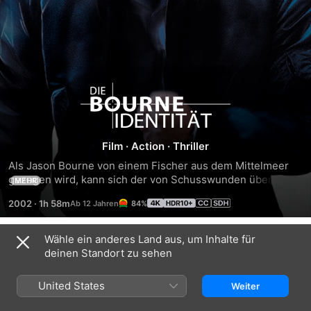
Die
Bourne
Film
·
Action
·
Thriller
Identität
Als Jason Bourne von einem Fischer aus dem Mittelmeer 
gezogen wird, kann sich der von Schusswunden übersäte 
MEHR
Mann an nichts mehr erinnern. Auf der Suche nach seiner 
2002
·
1h 58m
84%
wahren Identität muss Bourne feststellen, dass er für die 
CIA gearbeitet hat. Doch sein ehemaliger Arbeitgeber hat 
bereits Killer auf ihn angesetzt. Nur mit Hilfe der jungen 
Wähle ein anderes Land aus, um Inhalte für
Trailer
Deutschen Marie gelingt Bourne die Flucht nach Paris.
deinen Standort zu sehen
United States
Weiter