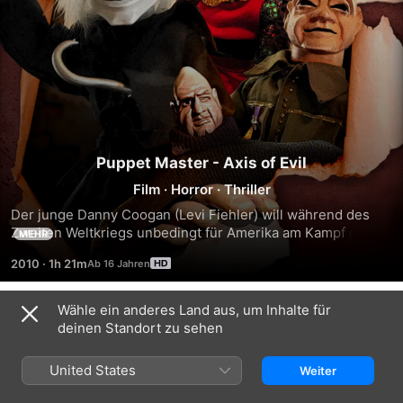
Puppet Master - Axis of Evil
Film
·
Horror
·
Thriller
Der junge Danny Coogan (Levi Fiehler) will während des 
Zweiten Weltkriegs unbedingt für Amerika am Kampf gegen 
MEHR
die Nazis teilnehmen. Da er jedoch eine Beinbehinderung 
2010
·
1h 21m
hat, arbeitet er als Schreiner in einem Hotel. Während sein 
Bruder als Kriegsheld gefeiert wird, wird Danny Zeuge 
eines Mordes durch die Nazis und entdeckt dabei durch 
Wähle ein anderes Land aus, um Inhalte für
Trailer
Zufall das Vermächtnis des Puppenspielers André Toulon.
deinen Standort zu sehen
United States
Weiter