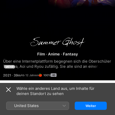
Summer
Ghost
Film
·
Anime
·
Fantasy
Über eine Internetplattform begegnen sich die Oberschüler 
Tomoya, Aoi und Ryou zufällig. Sie alle sind an einer 
MEHR
bestimmten urbanen Legende interessiert, die besagt, dass 
2021
·
39m
100%
in der Nacht, in der die Feuerwerke angezündet werden, 
der Geist einer jungen Frau erscheinen soll. Alle drei haben 
einen guten Grund, diesen Geist persönlich sehen zu 
Wähle ein anderes Land aus, um Inhalte für
Trailer
wollen, doch wird es ihnen tatsächlich gelingen?
deinen Standort zu sehen
United States
Weiter