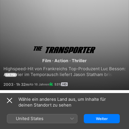
The
Film
·
Action
·
Thriller
Transporter
Highspeed-Hit von Frankreichs Top-Produzent Luc Besson: 
Als Kurier im Temporausch liefert Jason Statham brisante 
MEHR
Päckchen aus - und hat mit einer hübschen Unbekannten 
2003
·
1h 32m
53%
bald jede Menge Ärger im Gepäck. - Ex-Militär Frank Martin 
(Jason Statham) lebt zurückgezogen an der französischen 
Mittelmeerküste und transportiert als Kurierfahrer 
Wähle ein anderes Land aus, um Inhalte für
Trailer
Päckchen für zwielichtige Kunden. Weil er keine unnötigen 
deinen Standort zu sehen
Fragen stellt, läuft das bestens. Bis er eines Tages ein 
Paket öffnet, darin die schöne Asiatin Lai entdeckt und 
United States
Weiter
plötzlich im Schlamassel steckt.